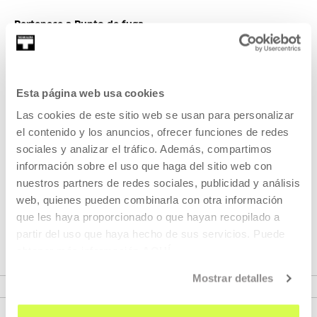
Pertenece a Punto de fuga
Esta página web usa cookies
Pertenece a Ciclo: Punto de
Las cookies de este sitio web se usan para personalizar
fuga
el contenido y los anuncios, ofrecer funciones de redes
sociales y analizar el tráfico. Además, compartimos
Unos grandes ojos pintados nos miran y empieza a sonar
información sobre el uso que haga del sitio web con
una canción en la radio:
Love is strange
de Mickey & S
ylvia.
nuestros partners de redes sociales, publicidad y análisis
Los pies descalzos de Holly (Sissy Spacek) y las botas
web, quienes pueden combinarla con otra información
camperas de Kit (Martin Sheen) siguen el ritmo de la
que les haya proporcionado o que hayan recopilado a
mú
sica.
partir del uso que haya hecho de sus servicios. Puede
obtener más información
AQUÍ
VER CICLO
Mostrar detalles