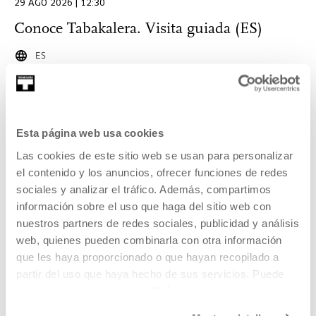
29 AGO 2026 | 12:30
Conoce Tabakalera. Visita guiada (ES)
ES
Visitas guiadas a Tabakalera en castellano.
LEER MÁS
Esta página web usa cookies
ENTRADAS
Las cookies de este sitio web se usan para personalizar
el contenido y los anuncios, ofrecer funciones de redes
sociales y analizar el tráfico. Además, compartimos
Inscripciones abiertas
información sobre el uso que haga del sitio web con
nuestros partners de redes sociales, publicidad y análisis
web, quienes pueden combinarla con otra información
OTROS TEMAS
que les haya proporcionado o que hayan recopilado a
29 AGO 2026 | 12:30
partir del uso que haya hecho de sus servicios. Puede
Conoce Tabakalera. Visita guiada (EU)
obtener más información
AQUÍ
Visitas guiadas a Tabakalera en euskera.