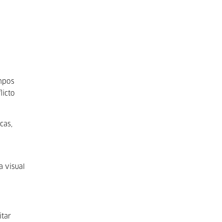
empos
licto
cas,
a visual
itar