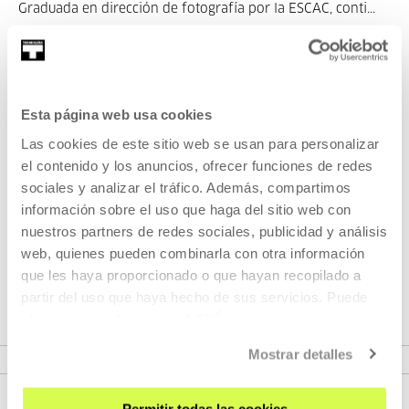
Graduada en dirección de fotografía por la ESCAC, conti...
MÁS INFORMACIÓN
Esta página web usa cookies
Pertenece a Ciclo: Desde el
Las cookies de este sitio web se usan para personalizar
principio. Historias del cine
el contenido y los anuncios, ofrecer funciones de redes
feminista
sociales y analizar el tráfico. Además, compartimos
información sobre el uso que haga del sitio web con
nuestros partners de redes sociales, publicidad y análisis
Todas las historias tienen un principio. Pero no hay una
web, quienes pueden combinarla con otra información
única historia. Al narrarlas, las historias se crean palabra a
que les haya proporcionado o que hayan recopilado a
palabra. Película a película en el caso de la historia del cine.
partir del uso que haya hecho de sus servicios. Puede
obtener más información
AQUÍ
VER CICLO
Mostrar detalles