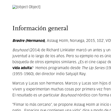
Información general
Brødre (Hermanos
)
, Aslaug Holm, Noruega, 2015, 102’, V
Boyhood
(2014) de Richard Linklater marcó un antes y un 
juventud a lo largo de los años. Pero su ejemplo no es únic
búsqueda de otros ejemplos similares. ¿Es el cine capaz 
vida adulta
? Hemos programado desde
The
Up Series
(19
(1955-1960), del director indio Satyajit Ray.
Marcus y Lucas son hermanos. Marcos y Lucas son hijos d
viven y experimentan muchas cosas por primera vez frente
El resultado es un particular
Boyhood
nórdico con forma d
“Filmar lo más cercano”, se propone Aslaug Holm al inicio 
patio… Espacios que contienen una vida”, dice a modo de p