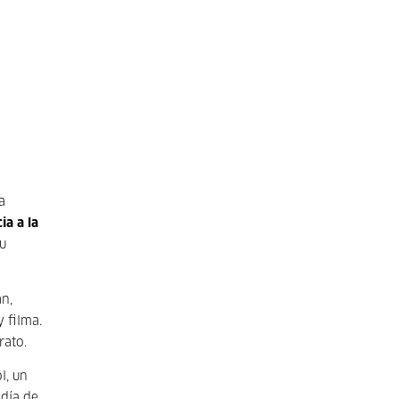
a
ia a la
u
n,
 filma.
rato.
l, un
 día de