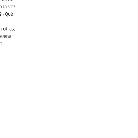
a la vez
o? ¿Qué
 otras,
 suena
do