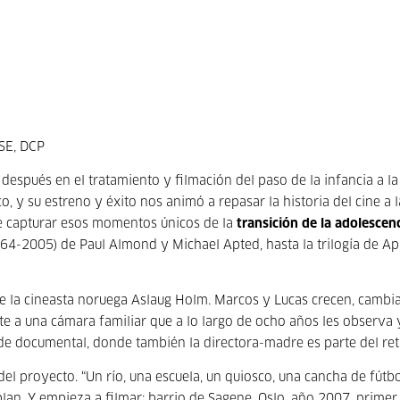
OSE, DCP
después en el tratamiento y filmación del paso de la infancia a la
o, y su estreno y éxito nos animó a repasar la historia del cine a l
de capturar esos momentos únicos de la
transición de la adolescenc
64-2005) de Paul Almond y Michael Apted, hasta la trilogía de Ap
e la cineasta noruega Aslaug Holm. Marcos y Lucas crecen, cambia
 a una cámara familiar que a lo largo de ocho años les observa y
e documental, donde también la directora-madre es parte del ret
del proyecto. “Un río, una escuela, un quiosco, una cancha de fútbo
lan. Y empieza a filmar: barrio de Sagene, Oslo, año 2007, primer