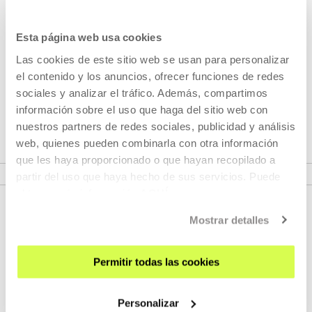
Pertenece a Ciclo: Patric Chiha
Esta página web usa cookies
Las cookies de este sitio web se usan para personalizar
La retrospectiva completa que ofrecemos repasará sus
el contenido y los anuncios, ofrecer funciones de redes
cortos, medios y largometrajes y dará muestra de una
sociales y analizar el tráfico. Además, compartimos
carrera asentada en grandes festivales como los de
información sobre el uso que haga del sitio web con
Venecia y Berlín.
nuestros partners de redes sociales, publicidad y análisis
web, quienes pueden combinarla con otra información
que les haya proporcionado o que hayan recopilado a
VER CICLO
partir del uso que haya hecho de sus servicios. Puede
obtener más información
AQUÍ
Mostrar detalles
Permitir todas las cookies
Personalizar