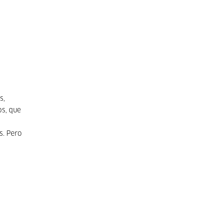
s,
os, que
s. Pero