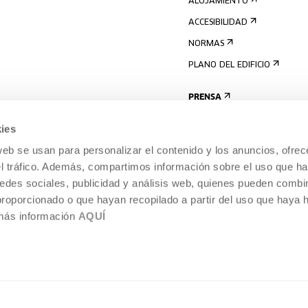
ALOJAMIENTO
ACCESIBILIDAD
NORMAS
PLANO DEL EDIFICIO
PRENSA
ies
web se usan para personalizar el contenido y los anuncios, ofrec
el tráfico. Además, compartimos información sobre el uso que ha
edes sociales, publicidad y análisis web, quienes pueden combin
proporcionado o que hayan recopilado a partir del uso que haya
 más información
AQUÍ
AVISO LEGAL
POLÍTICA DE COOKIES
TEMPORÁNEA,
SISTEMA INTERNO DE INFORMACIÓN