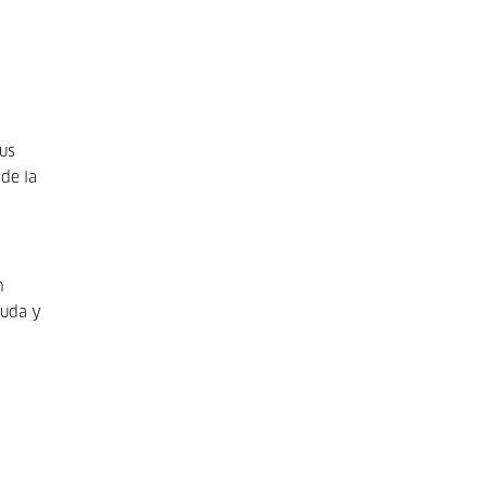
us
de la
n
duda y