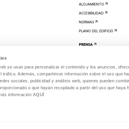
ALOJAMIENTO
ACCESIBILIDAD
NORMAS
PLANO DEL EDIFICIO
PRENSA
ies
web se usan para personalizar el contenido y los anuncios, ofrec
el tráfico. Además, compartimos información sobre el uso que ha
edes sociales, publicidad y análisis web, quienes pueden combin
proporcionado o que hayan recopilado a partir del uso que haya
 más información
AQUÍ
AVISO LEGAL
POLÍTICA DE COOKIES
TEMPORÁNEA,
SISTEMA INTERNO DE INFORMACIÓN