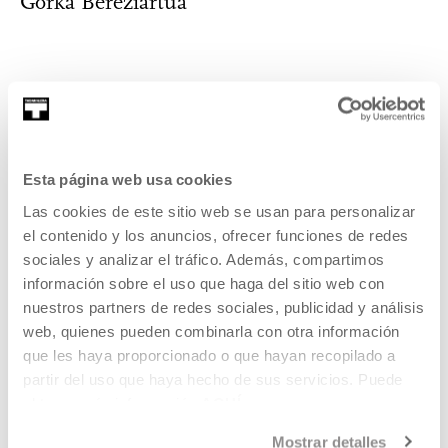
Gorka Bereziartua
Gorka Bereziartua (Hernani, 1984) es periodista en la
revista Argia. Sobre todo trata temas ...
MÁS INFORMACIÓN
Esta página web usa cookies
Las cookies de este sitio web se usan para personalizar
el contenido y los anuncios, ofrecer funciones de redes
Pertenece a Exposición: Eric
sociales y analizar el tráfico. Además, compartimos
Baudelaire. La música de
información sobre el uso que haga del sitio web con
nuestros partners de redes sociales, publicidad y análisis
Ramón Raquello y su orquesta
web, quienes pueden combinarla con otra información
que les haya proporcionado o que hayan recopilado a
La música de Ramón Raquello y su orquesta
es la primera
partir del uso que haya hecho de sus servicios. Puede
exposición individual de gran escala de Eric Baudelaire en
obtener más información
AQUÍ
una institución pública del Estado español.
Mostrar detalles