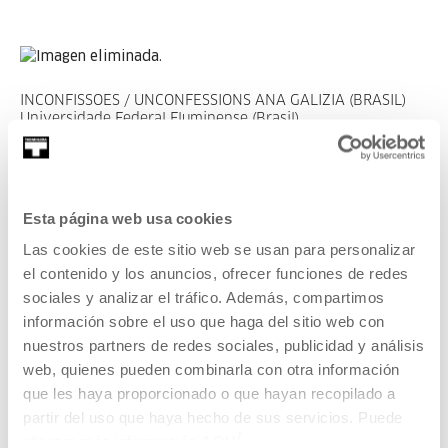
INCONFISSOES / UNCONFESSIONS ANA GALIZIA (BRASIL)
Universidade Federal Fluminense (Brasil)
Luiz Roberto Galizia fue una importante figura de la escena
teatral en los años 70 y 80. También era mi tío, aunque no
llegué a conocerle. Este documental trata de rescatar lo
Esta página web usa cookies
vivido, basándose en el archivo de fotografías y películas
Las cookies de este sitio web se usan para personalizar
en super 8 que el tío Luiz reunió y que yo encontré 30 años
el contenido y los anuncios, ofrecer funciones de redes
después de su muerte.
sociales y analizar el tráfico. Además, compartimos
información sobre el uso que haga del sitio web con
nuestros partners de redes sociales, publicidad y análisis
web, quienes pueden combinarla con otra información
que les haya proporcionado o que hayan recopilado a
partir del uso que haya hecho de sus servicios. Puede
obtener más información
AQUÍ