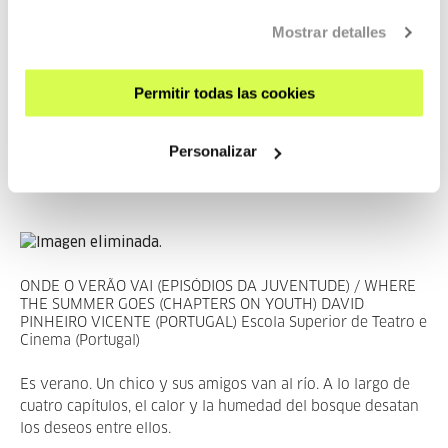
NETTLES RAVEN JACKSON (EEUU) NYU Tisch School of the
Arts (EE.UU.)
Mostrar detalles
Las ortigas son plantas urticantes. A lo largo de seis
capítulos, este cortometraje explora momentos urticantes
Permitir todas las cookies
en las vidas de distintas mujeres.
Personalizar
ONDE O VERÃO VAI (EPISÓDIOS DA JUVENTUDE) / WHERE
THE SUMMER GOES (CHAPTERS ON YOUTH) DAVID
PINHEIRO VICENTE (PORTUGAL) Escola Superior de Teatro e
Cinema (Portugal)
Es verano. Un chico y sus amigos van al río. A lo largo de
cuatro capítulos, el calor y la humedad del bosque desatan
los deseos entre ellos.