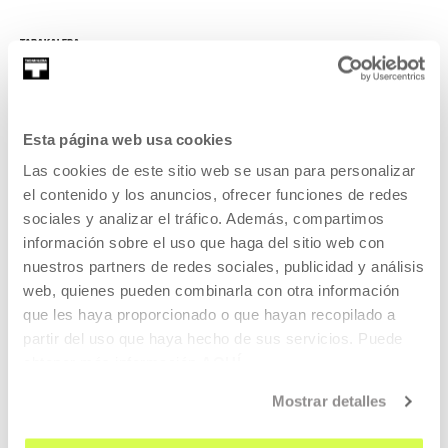
Esta página web usa cookies
Las cookies de este sitio web se usan para personalizar
REGÍSTRATE AL BOLETÍN
el contenido y los anuncios, ofrecer funciones de redes
AGENDA
sociales y analizar el tráfico. Además, compartimos
información sobre el uso que haga del sitio web con
VISÍTANOS
nuestros partners de redes sociales, publicidad y análisis
CONTACTO Y HORARIOS
web, quienes pueden combinarla con otra información
que les haya proporcionado o que hayan recopilado a
CÓMO LLEGAR
partir del uso que haya hecho de sus servicios. Puede
VISITAS GUIADAS
obtener más información
AQUÍ
ALOJAMIENTO
Mostrar detalles
ACCESIBILIDAD
NORMAS