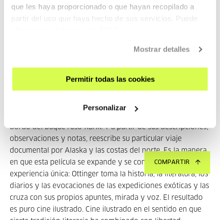
que les haya proporcionado o que hayan recopilado a
Chamissos Schatten (La sombra de Chamisso)
, Ulrike
partir del uso que haya hecho de sus servicios. Puede
Ottinger, Alemania, 2016, 714' VOSE, DCP.
obtener más información
AQUÍ
Esto es una película de viajes. Una monumental película de
Mostrar detalles
viajes como los de antes, cuando un barco zarpaba de un
puerto de Europa y no se sabía ni cuándo ni cómo iba a
Permitir todas las cookies
volver. Ulrike Ottinger toma como referencia el cuaderno
de apuntes que el poeta y botánico del romanticismo
alemán Adelbert von Chamisso escribió en 1815 durante
Personalizar
un viaje científico de cuatro años alrededor del mundo a
bordo del buque ruso
Rurik
. Y a partir de sus descripciones,
observaciones y notas, reescribe su particular viaje
documental por Alaska y las costas del norte. Es la manera
en que esta película se expande y se convierte en una
COMPARTIR
experiencia única: Ottinger toma la historia, la literatura, los
diarios y las evocaciones de las expediciones exóticas y las
cruza con sus propios apuntes, mirada y voz. El resultado
es puro cine ilustrado. Cine ilustrado en el sentido en que