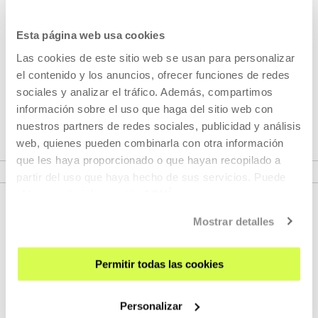
Dantzagunea, surgió la necesidad de hacer comunidad y
poner el foco en el cuidado humano del sector. Se
Esta página web usa cookies
impulsaron propuestas, como la creación de un Fanzine y
Las cookies de este sitio web se usan para personalizar
también se realizaron los encuentros MASA en Vitoria-
el contenido y los anuncios, ofrecer funciones de redes
Gasteiz con apoyo del Teatro Principal. En junio de 2024, el
sociales y analizar el tráfico. Además, compartimos
proyecto participó en “Caminos del deseo”, en el Pasaiako
información sobre el uso que haga del sitio web con
Dantza Festibala 2024 presentando el
nuestros partners de redes sociales, publicidad y análisis
Fanzine, reafirmando su valor como red activa y en
web, quienes pueden combinarla con otra información
evolución.
que les haya proporcionado o que hayan recopilado a
partir del uso que haya hecho de sus servicios. Puede
obtener más información
AQUÍ
Mostrar detalles
Permitir todas las cookies
Personalizar
REGÍSTRATE AL BOLETÍN