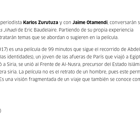
 periodista
Karlos Zurutuza
y con
Jaime Otamendi
, conversarán 
s Jihadi
de Eric Baudelaire. Partiendo de su propia experiencia
 tratarán temas que se abordan o sugieren en la película.
7) es una película de 99 minutos que sigue el recorrido de Abdel
as identidades), un joven de las afueras de París que viajó a Egip
 a Siria, se unió al Frente de Al-Nusra, precursor del Estado Islám
era siria. La película no es el retrato de un hombre, pues este pe
 Es una visión fragmentada de un viaje que también se conoce co
)