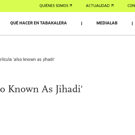
QUIÉNES SOMOS
ACTUALIDAD
CON
QUÉ HACER EN TABAKALERA
MEDIALAB
OS/AS
elícula 'also known as jihadi'
lso Known As Jihadi'