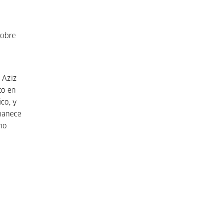
sobre
 Aziz
to en
ico, y
rmanece
mo