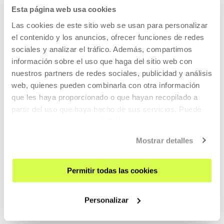
Esta página web usa cookies
Las cookies de este sitio web se usan para personalizar
Romain Graziani
el contenido y los anuncios, ofrecer funciones de redes
sociales y analizar el tráfico. Además, compartimos
información sobre el uso que haga del sitio web con
nuestros partners de redes sociales, publicidad y análisis
Antiguo alumno de la Escuela Normal Superior (rue d’Ulm) y
web, quienes pueden combinarla con otra información
agregado en Filosofía, tras unos ...
que les haya proporcionado o que hayan recopilado a
partir del uso que haya hecho de sus servicios. Puede
MÁS INFORMACIÓN
obtener más información
AQUÍ
Invitados/as
Mostrar detalles
Mercedes Valmisa
Permitir todas las cookies
Personalizar
Profesora de filosofía y Andrew Mellon Faculty Fellow en
la Universidad de Gettysburg. Se gr...