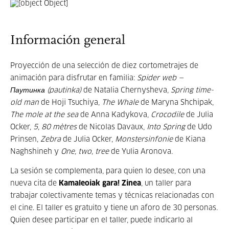
Información general
Proyección de una selección de diez cortometrajes de
animación para disfrutar en familia:
Spider web —
Паутинка (pautinka)
de Natalia Chernysheva,
Spring time-
old man
de Hoji Tsuchiya,
The Whale
de Maryna Shchipak,
The mole at the sea
de Anna Kadykova,
Crocodile
de Julia
Ocker,
5, 80 mètres
de Nicolas Davaux,
Into Spring
de Udo
Prinsen,
Zebra
de Julia Ocker,
Monstersinfonie
de Kiana
Naghshineh y
One, two, tree
de Yulia Aronova.
La sesión se complementa, para quien lo desee, con una
nueva cita de
Kamaleoiak gara! Zinea
, un taller para
trabajar colectivamente temas y técnicas relacionadas con
el cine. El taller es gratuito y tiene un aforo de 30 personas.
Quien desee participar en el taller, puede indicarlo al