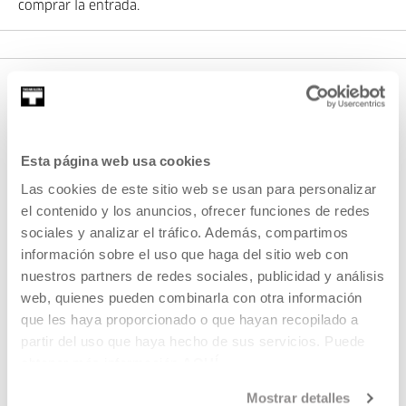
comprar la entrada.
Esta página web usa cookies
Las cookies de este sitio web se usan para personalizar
el contenido y los anuncios, ofrecer funciones de redes
sociales y analizar el tráfico. Además, compartimos
REGÍSTRATE AL BOLETÍN
información sobre el uso que haga del sitio web con
AGENDA
nuestros partners de redes sociales, publicidad y análisis
web, quienes pueden combinarla con otra información
VISÍTANOS
que les haya proporcionado o que hayan recopilado a
CONTACTO Y HORARIOS
partir del uso que haya hecho de sus servicios. Puede
CÓMO LLEGAR
obtener más información
AQUÍ
VISITAS GUIADAS
Mostrar detalles