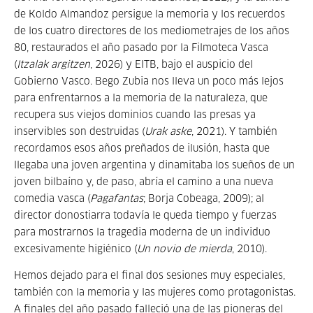
de Koldo Almandoz persigue la memoria y los recuerdos
de los cuatro directores de los mediometrajes de los años
80, restaurados el año pasado por la Filmoteca Vasca
(
Itzalak argitzen
, 2026) y EITB, bajo el auspicio del
Gobierno Vasco. Bego Zubia nos lleva un poco más lejos
para enfrentarnos a la memoria de la naturaleza, que
recupera sus viejos dominios cuando las presas ya
inservibles son destruidas (
Urak aske
, 2021). Y también
recordamos esos años preñados de ilusión, hasta que
llegaba una joven argentina y dinamitaba los sueños de un
joven bilbaíno y, de paso, abría el camino a una nueva
comedia vasca (
Pagafantas
; Borja Cobeaga, 2009); al
director donostiarra todavía le queda tiempo y fuerzas
para mostrarnos la tragedia moderna de un individuo
excesivamente higiénico (
Un novio de mierda
, 2010).
Hemos dejado para el final dos sesiones muy especiales,
también con la memoria y las mujeres como protagonistas.
A finales del año pasado falleció una de las pioneras del