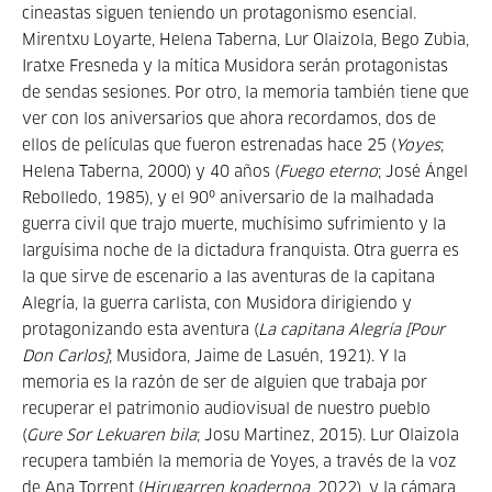
cineastas siguen teniendo un protagonismo esencial.
Mirentxu Loyarte, Helena Taberna, Lur Olaizola, Bego Zubia,
Iratxe Fresneda y la mítica Musidora serán protagonistas
de sendas sesiones. Por otro, la memoria también tiene que
ver con los aniversarios que ahora recordamos, dos de
ellos de películas que fueron estrenadas hace 25 (
Yoyes
;
Helena Taberna, 2000) y 40 años (
Fuego eterno
; José Ángel
Rebolledo, 1985), y el 90º aniversario de la malhadada
guerra civil que trajo muerte, muchísimo sufrimiento y la
larguísima noche de la dictadura franquista. Otra guerra es
la que sirve de escenario a las aventuras de la capitana
Alegría, la guerra carlista, con Musidora dirigiendo y
protagonizando esta aventura (
La capitana Alegría [Pour
Don Carlos]
; Musidora, Jaime de Lasuén, 1921). Y la
memoria es la razón de ser de alguien que trabaja por
recuperar el patrimonio audiovisual de nuestro pueblo
(
Gure Sor Lekuaren bila
; Josu Martinez, 2015). Lur Olaizola
recupera también la memoria de Yoyes, a través de la voz
de Ana Torrent (
Hirugarren koadernoa
, 2022), y la cámara