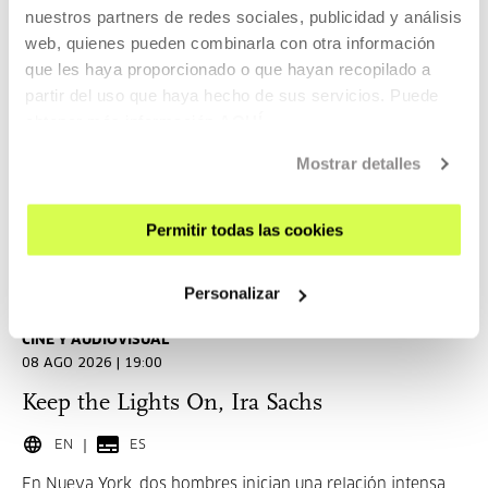
1 JUL 2026 (12:00) - 1 SEP 2026 (12:00)
nuestros partners de redes sociales, publicidad y análisis
web, quienes pueden combinarla con otra información
Convocatoria: Ikusmira Berriak 2027
que les haya proporcionado o que hayan recopilado a
Ikusmira Berriak es un programa de residencias para
partir del uso que haya hecho de sus servicios. Puede
cineastas que apoya e impulsa el talento emergente y la
obtener más información
AQUÍ
creación audiovisual.
Mostrar detalles
LEER MÁS
Permitir todas las cookies
Entradas disponibles
Personalizar
CINE Y AUDIOVISUAL
08 AGO 2026 | 19:00
Keep the Lights On, Ira Sachs
EN
ES
En Nueva York, dos hombres inician una relación intensa,