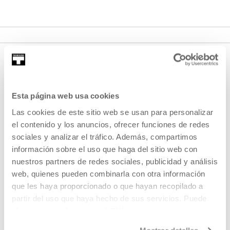
Esta página web usa cookies
Las cookies de este sitio web se usan para personalizar
el contenido y los anuncios, ofrecer funciones de redes
sociales y analizar el tráfico. Además, compartimos
REGÍSTRATE AL BOLETÍN
información sobre el uso que haga del sitio web con
AGENDA
nuestros partners de redes sociales, publicidad y análisis
web, quienes pueden combinarla con otra información
VISÍTANOS
que les haya proporcionado o que hayan recopilado a
CONTACTO Y HORARIOS
partir del uso que haya hecho de sus servicios. Puede
obtener más información
AQUÍ
CÓMO LLEGAR
VISITAS GUIADAS