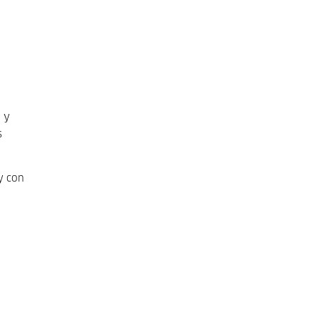
o y
s
y con