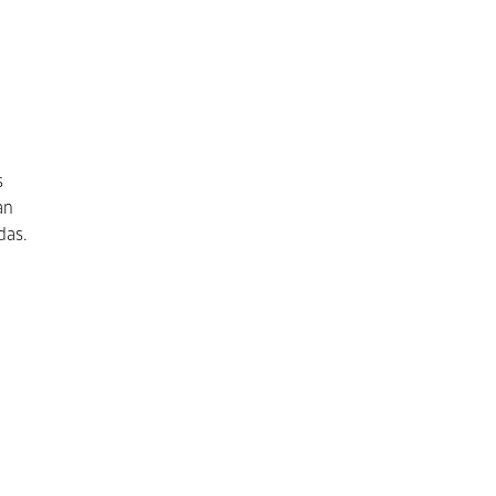
s
an
das.