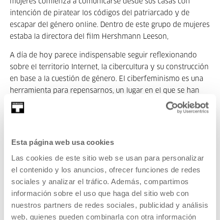
mujeres comienza a comunicarse desde sus casas con
intención de piratear los códigos del patriarcado y de
escapar del género online. Dentro de este grupo de mujeres
estaba la directora del film Hershmann Leeson,
A día de hoy parece indispensable seguir reflexionando
sobre el territorio Internet, la cibercultura y su construcción
en base a la cuestión de género. El ciberfeminismo es una
herramienta para repensarnos, un lugar en el que se han
acumulado prácticas dispares desde el arte, la filosofía o la
acción social a través de las cuales se han contado
numerosas micro-historias, todas válidas y relevantes que
terminan por afirmar la dimensión política de la tecnología.
Esta página web usa cookies
Seleccionar esta película se convirtió de pronto, desde
Las cookies de este sitio web se usan para personalizar
nuestro humilde acto de programar, en un modo de
el contenido y los anuncios, ofrecer funciones de redes
continuar la estructura abismal de mujeres que se
sociales y analizar el tráfico. Además, compartimos
rescataban unas a otras, desde el siglo XIX, hasta hoy.
información sobre el uso que haga del sitio web con
nuestros partners de redes sociales, publicidad y análisis
Pertenece a Eskolatik
web, quienes pueden combinarla con otra información