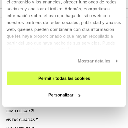
el contenido y los anuncios, ofrecer funciones de redes
PROYECTOS SELECCIONADOS
sociales y analizar el tráfico. Además, compartimos
información sobre el uso que haga del sitio web con
nuestros partners de redes sociales, publicidad y análisis
web, quienes pueden combinarla con otra información
que les haya proporcionado o que hayan recopilado a
partir del uso que haya hecho de sus servicios. Puede
obtener más información
AQUÍ
Mostrar detalles
REGÍSTRATE AL BOLETÍN
Permitir todas las cookies
AGENDA
VISÍTANOS
Personalizar
CONTACTO Y HORARIOS
CÓMO LLEGAR
VISITAS GUIADAS