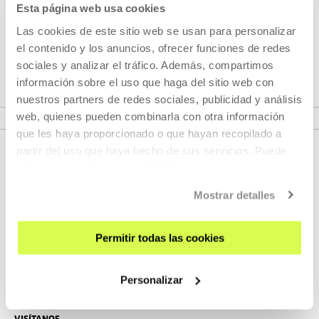
Esta página web usa cookies
Proyecto de investigación sobre los aspectos políticos y
Las cookies de este sitio web se usan para personalizar
estéticos de la traducción a través del prisma de la
el contenido y los anuncios, ofrecer funciones de redes
práctica artística y cultural.
sociales y analizar el tráfico. Además, compartimos
información sobre el uso que haga del sitio web con
nuestros partners de redes sociales, publicidad y análisis
VER PROGRAMA
web, quienes pueden combinarla con otra información
que les haya proporcionado o que hayan recopilado a
partir del uso que haya hecho de sus servicios. Puede
obtener más información
AQUÍ
Mostrar detalles
Permitir todas las cookies
REGÍSTRATE AL BOLETÍN
Personalizar
AGENDA