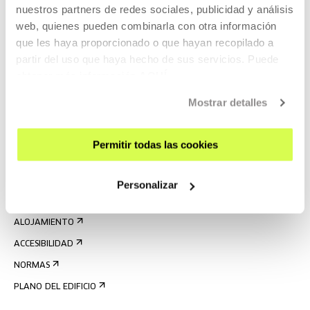
nuestros partners de redes sociales, publicidad y análisis
web, quienes pueden combinarla con otra información
que les haya proporcionado o que hayan recopilado a
partir del uso que haya hecho de sus servicios. Puede
obtener más información
AQUÍ
REGÍSTRATE AL BOLETÍN
Mostrar detalles
AGENDA
VISÍTANOS
Permitir todas las cookies
CONTACTO Y HORARIOS
CÓMO LLEGAR
Personalizar
VISITAS GUIADAS
ALOJAMIENTO
ACCESIBILIDAD
NORMAS
PLANO DEL EDIFICIO