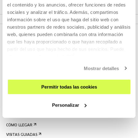
el contenido y los anuncios, ofrecer funciones de redes
BASES DE LA CONVOCATORIA (PDF)
sociales y analizar el tráfico. Además, compartimos
información sobre el uso que haga del sitio web con
nuestros partners de redes sociales, publicidad y análisis
web, quienes pueden combinarla con otra información
que les haya proporcionado o que hayan recopilado a
partir del uso que haya hecho de sus servicios. Puede
obtener más información
AQUÍ
Mostrar detalles
REGÍSTRATE AL BOLETÍN
Permitir todas las cookies
AGENDA
Personalizar
VISÍTANOS
CONTACTO Y HORARIOS
CÓMO LLEGAR
VISITAS GUIADAS