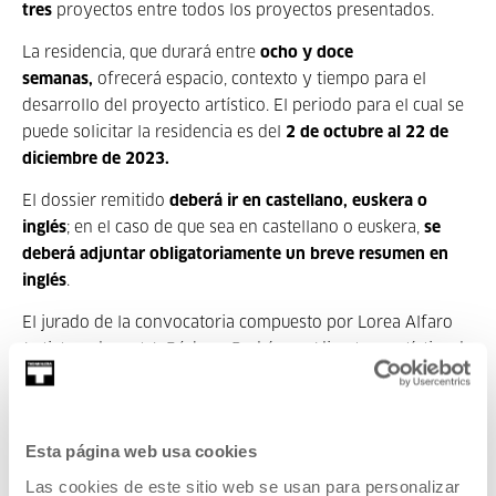
tres
proyectos entre todos los proyectos presentados.
La residencia, que durará entre
ocho y doce
semanas,
ofrecerá espacio, contexto y tiempo para el
desarrollo del proyecto artístico. El periodo para el cual se
puede solicitar la residencia es del
2 de octubre al 22 de
diciembre de 2023.
El dossier remitido
deberá ir en castellano, euskera o
inglés
; en el caso de que sea en castellano o euskera,
se
deberá adjuntar obligatoriamente un breve resumen en
inglés
.
El jurado de la convocatoria compuesto por Lorea Alfaro
(artista y docente), Bárbara Rodríguez (directora artística de
la Fundación Botín) y Maider López (artista) ha
seleccionado a
Inés Cámara Leret, Marta van Tartwijk y
Marc Vives
para realizar la residencia en Tabakalera.
Esta página web usa cookies
Las cookies de este sitio web se usan para personalizar