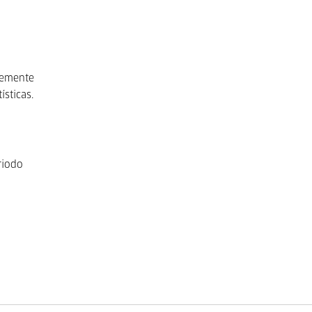
ntemente
ísticas.
riodo