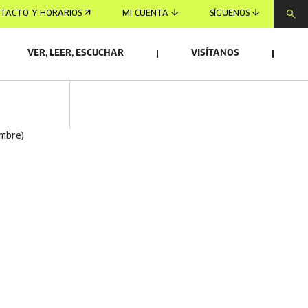
TACTO Y HORARIOS
MI CUENTA
SÍGUENOS
VER, LEER, ESCUCHAR
VISÍTANOS
embre)
)