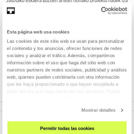
Jasotako eskaera guztien artean honako proiektu hauek iza
dira hautatuak:
Talaia BHI. Hondarribia. "Diseño y producción de juego de
mesa sobre energía y sostenibilidad"
Esta página web usa cookies
Scientia Karmelo. Donostia. "Creación de instrumentos
Las cookies de este sitio web se usan para personalizar
digitales electrónicos a partir de materiales reciclados y/o
el contenido y los anuncios, ofrecer funciones de redes
reutilizados"
sociales y analizar el tráfico. Además, compartimos
Urola BHI. Azpeitia. "Audiovisual y pensamiento
información sobre el uso que haga del sitio web con
divergente"
nuestros partners de redes sociales, publicidad y análisis
web, quienes pueden combinarla con otra información
que les haya proporcionado o que hayan recopilado a
partir del uso que haya hecho de sus servicios. Puede
BASES DE LA CONVOCATORIA (PDF)
obtener más información
AQUÍ
Mostrar detalles
Permitir todas las cookies