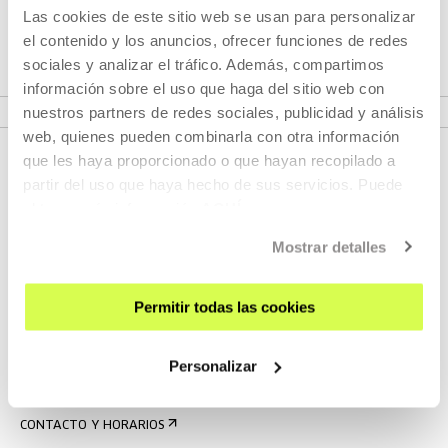
Las cookies de este sitio web se usan para personalizar
Tabakalera.
el contenido y los anuncios, ofrecer funciones de redes
sociales y analizar el tráfico. Además, compartimos
información sobre el uso que haga del sitio web con
VER PROYECTO CULTURAL
nuestros partners de redes sociales, publicidad y análisis
web, quienes pueden combinarla con otra información
que les haya proporcionado o que hayan recopilado a
partir del uso que haya hecho de sus servicios. Puede
obtener más información
AQUÍ
Mostrar detalles
Permitir todas las cookies
REGÍSTRATE AL BOLETÍN
AGENDA
Personalizar
VISÍTANOS
CONTACTO Y HORARIOS