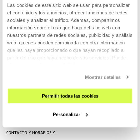
Las cookies de este sitio web se usan para personalizar
Tabakalera.
el contenido y los anuncios, ofrecer funciones de redes
sociales y analizar el tráfico. Además, compartimos
información sobre el uso que haga del sitio web con
VER PROYECTO CULTURAL
nuestros partners de redes sociales, publicidad y análisis
web, quienes pueden combinarla con otra información
que les haya proporcionado o que hayan recopilado a
partir del uso que haya hecho de sus servicios. Puede
obtener más información
AQUÍ
Mostrar detalles
Permitir todas las cookies
REGÍSTRATE AL BOLETÍN
AGENDA
Personalizar
VISÍTANOS
CONTACTO Y HORARIOS