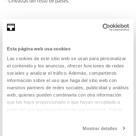
· Cineastas del resto de países.
La inscripción se debe realizar a través del
FORMULARIO DE INSCRIPCIÓN DE PELÍCULAS ONLINE
Pertenece a Ikusmira berriak
Esta página web usa cookies
Las cookies de este sitio web se usan para personalizar
el contenido y los anuncios, ofrecer funciones de redes
sociales y analizar el tráfico. Además, compartimos
Pertenece a Proyecto: Ikusmira
información sobre el uso que haga del sitio web con
berriak
nuestros partners de redes sociales, publicidad y análisis
web, quienes pueden combinarla con otra información
Ikusmira Berriak es un programa de residencias y
que les haya proporcionado o que hayan recopilado a
desarrollo de proyectos que apoya e impulsa el talento
partir del uso que haya hecho de sus servicios. Puede
emergente y la creación audiovisual.
obtener más información
AQUÍ
Mostrar detalles
VER PROYECTO