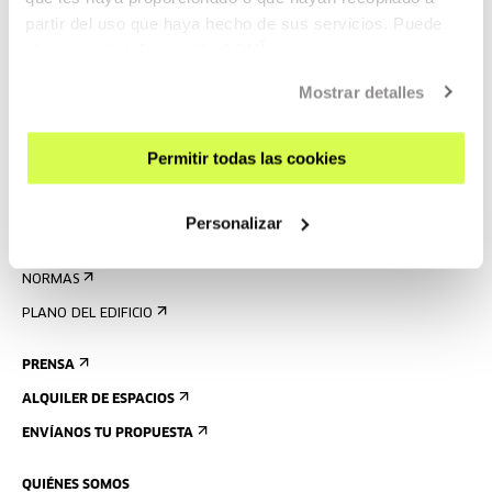
partir del uso que haya hecho de sus servicios. Puede
AGENDA
obtener más información
AQUÍ
VISÍTANOS
Mostrar detalles
CONTACTO Y HORARIOS
CÓMO LLEGAR
Permitir todas las cookies
VISITAS GUIADAS
ALOJAMIENTO
Personalizar
ACCESIBILIDAD
NORMAS
PLANO DEL EDIFICIO
PRENSA
ALQUILER DE ESPACIOS
ENVÍANOS TU PROPUESTA
QUIÉNES SOMOS