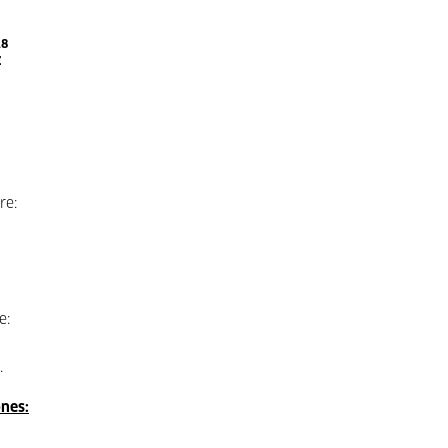
18
z
re:
e:
.
nes: