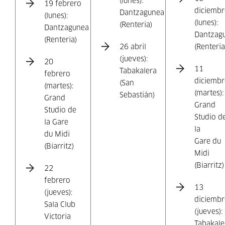
(lunes):
19 febrero
diciembr
Dantzagunea
(lunes):
(lunes):
(Renteria)
Dantzagunea
Dantzag
(Renteria)
26 abril
(Renteria
(jueves):
20
11
Tabakalera
febrero
diciembr
(San
(martes):
(martes):
Sebastián)
Grand
Grand
Studio de
Studio d
la Gare
la
du Midi
Gare du
(Biarritz)
Midi
(Biarritz)
22
febrero
13
(jueves):
diciembr
Sala Club
(jueves):
Victoria
Tabakale