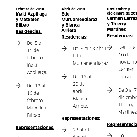
Febrero de 2018
Abril de 2018
Noviembre y
diciembre de 20
Iñaki Azpillaga
Edu
Carmen Larra
y Matxalen
Muruamendiaraz
y Thierry
Bilbao
y Blanca
Martínez
Arrieta
Residencias:
Residencias:
Residencias:
Del 5 al
Del 12 al
Del 9 al 13 abril:
11 de
16 de
Edu
febrero:
noviemb
Muruamendiaraz.
Iñaki
Carmen
Azpillaga.
Del 16 al
Larraz.
20 de
Del 12 al
De 3 al 7
abril:
16 de
diciembr
Blanca
febrero:
Thierry
Arrieta.
Matxalen
Martínez
Bilbao.
Representaciones:
Representacio
Representaciones:
23 abril
10