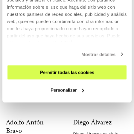
visualización de datos y
información sobre el uso que haga del sitio web con
arte digital
nuestros partners de redes sociales, publicidad y análisis
web, quienes pueden combinarla con otra información
que les haya proporcionado o que hayan recopilado a
partir del uso que haya hecho de sus servicios. Puede
obtener más información
AQUÍ
Juanlu Sánchez
Raúl Oliván
Mostrar detalles
Juanlu Sánchez,
Director General
subdirector y socio
de Participación,
fundador de eldiario.es
Transparencia,
Permitir todas las cookies
Cooperación y
Voluntariado en el
Gobierno de Aragó
Personalizar
Adolfo Antón
Diego Álvarez
Bravo