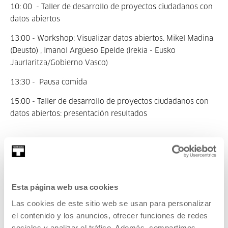
10: 00 - Taller de desarrollo de proyectos ciudadanos con
datos abiertos
13:00 - Workshop: Visualizar datos abiertos.
Mikel Madina
(Deusto) , Imanol Argüeso Epelde (Irekia - Eusko
Jaurlaritza/Gobierno Vasco)
13:30 -
Pausa comida
15:00 - Taller de desarrollo de proyectos ciudadanos con
datos abiertos: presentación resultados
Autores/as
Esta página web usa cookies
Montera34
Ana Freire
Las cookies de este sitio web se usan para personalizar
el contenido y los anuncios, ofrecer funciones de redes
Colectivo dedicado
Ingeniera y doctora en
al desarrollo web,
Informática,
sociales y analizar el tráfico. Además, compartimos