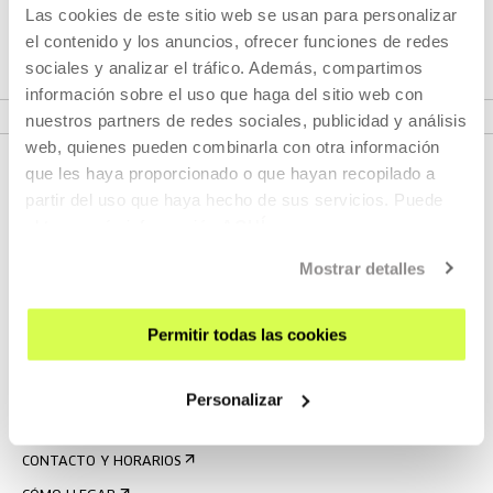
Las cookies de este sitio web se usan para personalizar
se contradicen
el contenido y los anuncios, ofrecer funciones de redes
sociales y analizar el tráfico. Además, compartimos
información sobre el uso que haga del sitio web con
VER PROYECTO
nuestros partners de redes sociales, publicidad y análisis
web, quienes pueden combinarla con otra información
que les haya proporcionado o que hayan recopilado a
partir del uso que haya hecho de sus servicios. Puede
obtener más información
AQUÍ
Mostrar detalles
Permitir todas las cookies
REGÍSTRATE AL BOLETÍN
AGENDA
Personalizar
VISÍTANOS
CONTACTO Y HORARIOS