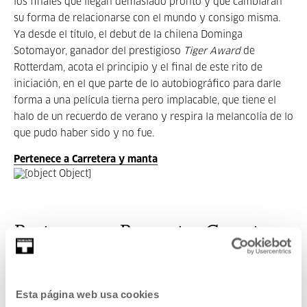
los finales que llegan demasiado pronto y que cambiarán
su forma de relacionarse con el mundo y consigo misma.
Ya desde el título, el debut de la chilena Dominga
Sotomayor, ganador del prestigioso
Tiger Award
de
Rotterdam, acota el principio y el final de este rito de
iniciación, en el que parte de lo autobiográfico para darle
forma a una película tierna pero implacable, que tiene el
halo de un recuerdo de verano y respira la melancolía de lo
que pudo haber sido y no fue.
Pertenece a Carretera y manta
Pertenece a Proyecto: Carretera
y manta
Chiara Marañón nos propone una serie de títulos que en su
Esta página web usa cookies
condición de
road movies
se complementan y por qué no,