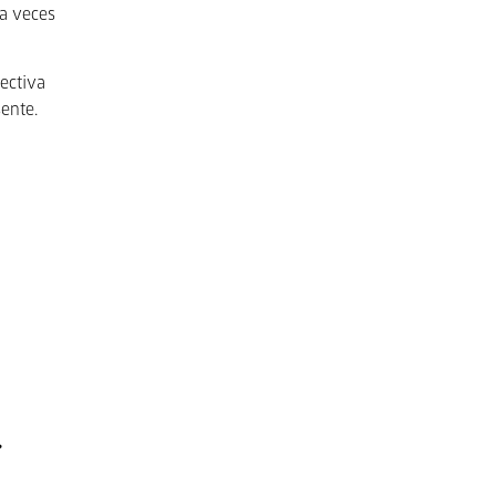
—a veces
lectiva
sente.
.