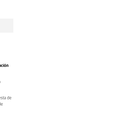
ación
a
esta de
de