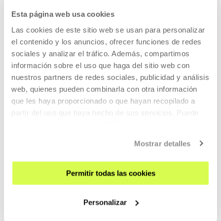
Esta página web usa cookies
Isabell Lorey
Las cookies de este sitio web se usan para personalizar
el contenido y los anuncios, ofrecer funciones de redes
sociales y analizar el tráfico. Además, compartimos
información sobre el uso que haga del sitio web con
Profesora en la Universidad de Kassel, ha dado clases de
nuestros partners de redes sociales, publicidad y análisis
feminismo, teoría política y postco...
web, quienes pueden combinarla con otra información
que les haya proporcionado o que hayan recopilado a
MÁS INFORMACIÓN
partir del uso que haya hecho de sus servicios. Puede
obtener más información
AQUÍ
Mostrar detalles
Pertenece a Programa:
Arquitectura: Lenguajes
Permitir todas las cookies
fílmicos. Europa Tomada
Personalizar
Desde hace años, Arquitectura: Lenguajes Fímicos viene
produciendo una serie de encuentros con pensadores y