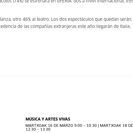
los (74%) se estrenará en dFERIA: dos a nivel internacional, tre
danza, otro 46% al teatro. Los dos espectáculos que quedan serán,
ocedencia de las compañías extranjeras este año llegarán de Italia,
MÚSICA Y ARTES VIVAS
MARTXOAK 16 DE MARZO 9:00 – 10:30 | MARTXOAK 18 D
12:30 – 13:30