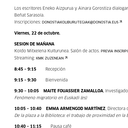
Los escritores Eneko Aizpurua y Ainara Gorostiza dialog
Beñat Sarasola.
Inscripciones:
DONOSTIAKOLIBURUTEGIAK@DONOSTIA.EUS
Viernes, 22 de octubre.
SESION DE MAÑANA
Koldo Mitxelena Kulturunea. Salón de actos.
PREVIA INSCRIP
Streaming:
KMK ZUZENEAN
8:45 – 9:15
Recepción
9:15 – 9:30
Bienvenida
9:30 – 10:05
MAITE FOUASSIER ZAMALLOA
, Investigad
Fenómeno migratorio en Euskadi (es)
10:05 – 10:40
EMMA ARMENGOD MARTÍNEZ
, Directora 
De la plaza a la Biblioteca: el trabajo de proximidad en la 
10:40 – 11:15
Pausa café