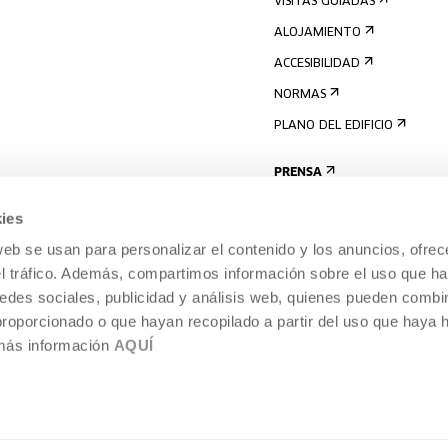
VISITAS GUIADAS
ALOJAMIENTO
ACCESIBILIDAD
NORMAS
PLANO DEL EDIFICIO
PRENSA
ies
web se usan para personalizar el contenido y los anuncios, ofrec
el tráfico. Además, compartimos información sobre el uso que ha
edes sociales, publicidad y análisis web, quienes pueden combin
proporcionado o que hayan recopilado a partir del uso que haya
 más información
AQUÍ
AVISO LEGAL
POLÍTICA DE COOKIES
TEMPORÁNEA,
SISTEMA INTERNO DE INFORMACIÓN