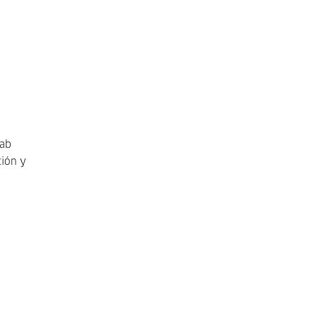
lab
ción y