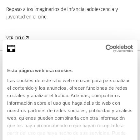
Repaso a los imaginarios de infancia, adolescencia y
juventud en el cine.
VER CICLO
Esta página web usa cookies
Las cookies de este sitio web se usan para personalizar
el contenido y los anuncios, ofrecer funciones de redes
sociales y analizar el tráfico. Además, compartimos
información sobre el uso que haga del sitio web con
nuestros partners de redes sociales, publicidad y análisis
REGÍSTRATE AL BOLETÍN
web, quienes pueden combinarla con otra información
AGENDA
que les haya proporcionado o que hayan recopilado a
partir del uso que haya hecho de sus servicios. Puede
VISÍTANOS