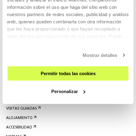
información sobre el uso que haga del sitio web con
nuestros partners de redes sociales, publicidad y análisis
web, quienes pueden combinarla con otra información
que les haya proporcionado o que hayan recopilado a
partir del uso que haya hecho de sus servicios. Puede
obtener más información
AQUÍ
Mostrar detalles
REGÍSTRATE AL BOLETÍN
AGENDA
Permitir todas las cookies
VISÍTANOS
CONTACTO Y HORARIOS
Personalizar
CÓMO LLEGAR
VISITAS GUIADAS
ALOJAMIENTO
ACCESIBILIDAD