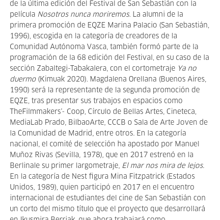
de la última edición del Festival de San Sebastián con la
película
Nosotros nunca moriremos
. La alumni de la
primera promoción de EQZE Marina Palacio (San Sebastián,
1996), escogida en la categoría de creadores de la
Comunidad Autónoma Vasca, también formó parte de la
programación de la 68 edición del Festival, en su caso de la
sección Zabaltegi-Tabakalera, con el cortometraje
Ya no
duermo
(Kimuak 2020). Magdalena Orellana (Buenos Aires,
1990) será la representante de la segunda promoción de
EQZE, tras presentar sus trabajos en espacios como
TheFilmmakers’- Coop, Círculo de Bellas Artes, Cineteca,
MediaLab Prado, BilbaoArte, CCCB o Sala de Arte Joven de
la Comunidad de Madrid, entre otros. En la categoría
nacional, el comité de selección ha apostado por Manuel
Muñoz Rivas (Sevilla, 1978), que en 2017 estrenó en la
Berlinale su primer largometraje,
El mar nos mira de lejos
.
En la categoría de Nest figura Mina Fitzpatrick (Estados
Unidos, 1989), quien participó en 2017 en el encuentro
internacional de estudiantes del cine de San Sebastián con
un corto del mismo título que el proyecto que desarrollará