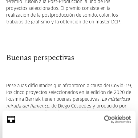
‘Premio Irusoin a la Post-Producción’ a uno de los
proyectos seleccionados. El premio consiste en la
realización de la postproducción de sonido, color, los
trabajos de grafismo y la obtención de un máster DCP.
Buenas perspectivas
Pese a las dificultades que afrontaron a causa del Covid-19,
los cinco proyectos seleccionados en la edición de 2020 de
Ikusmira Berriak tienen buenas perspectivas.
La misteriosa
mirada del flamenco
, de Diego Céspedes y producido por
Giancarlo Nasi (Quijote Films) ha ganado el premio en
Torino Film Lab- TFL Production Award – Creative Europe
Media, dotado con 50.000 euros.
Anoche conquisté Tebas
,
de Gabriel Azorín (alumni de la primera promoción de