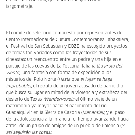
en Ikusmira Berriak, que ahora trabajará como
largometraje.
El comité de selección compuesto por representantes del
Centro Internacional de Cultura Contemporánea Tabakalera,
el Festival de San Sebastián y EQZE ha escogido proyectos
de temas tan variados como las trayectorias de sus
cineastas: un reencuentro entre un padre y una hija en el
paisaje de las cuevas de La Toscana italiana (
La gruta del
viento
); una fantasía con forma de expedición a los
misterios del Polo Norte (
Hasta que el lugar se haga
improbable);
el retrato de un joven acusado de parricidio
que busca su lugar en mitad de la violencia y extrañeza del
desierto de Texas
(Wandervogel);
el último viaje de un
matrimonio ya mayor hacia el nacimiento del río
Guadalquivir en la Sierra de Cazorla (
Manantial)
; y el paso
de la adolescencia a la infancia -el tiempo avanzando hacia
atrás- de un grupo de amigos de un pueblo de Palencia (
Y
así seguirán las cosas)
.