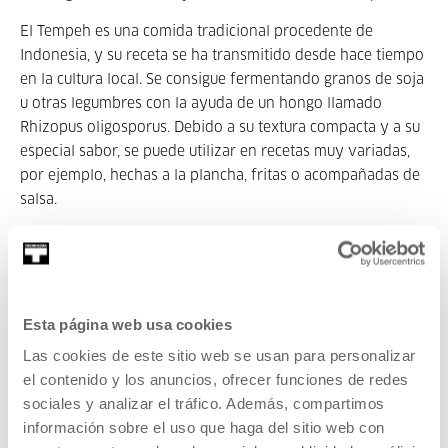
El Tempeh es una comida tradicional procedente de
Indonesia, y su receta se ha transmitido desde hace tiempo
en la cultura local. Se consigue fermentando granos de soja
u otras legumbres con la ayuda de un hongo llamado
Rhizopus oligosporus. Debido a su textura compacta y a su
especial sabor, se puede utilizar en recetas muy variadas,
por ejemplo, hechas a la plancha, fritas o acompañadas de
salsa.
En este taller los expertos del Domingo Club explicarán
todo el proceso de preparación del tempeh, y cada
participante tendrá la oportunidad de crear el suyo propio.
Los componentes y equipamiento necesarios se utilizarán
Esta página web usa cookies
en el taller y se dejará el tempeh fermentando en una placa
Las cookies de este sitio web se usan para personalizar
Petri para, después de unos días, poder pasar a recogerlo.
el contenido y los anuncios, ofrecer funciones de redes
18:30-19:30 The Maker’s Table: Alimentación,
sociales y analizar el tráfico. Además, compartimos
sostenibilidad y colaboración
información sobre el uso que haga del sitio web con