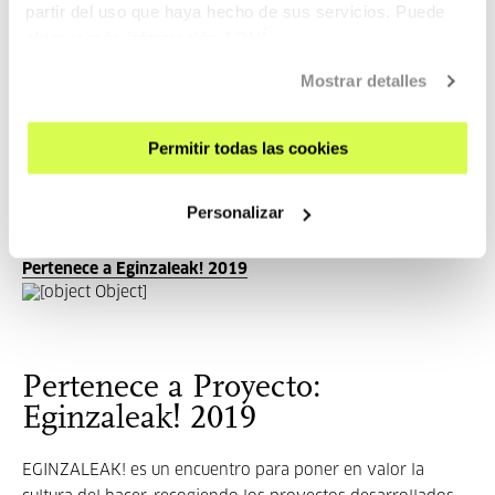
partir del uso que haya hecho de sus servicios. Puede
obtener más información
AQUÍ
Si queires particpar con un Stand en la feria puedes
Mostrar detalles
escribirnos a
. (Los stands que
HIRIKILABS@TABAKALERA.EU
participen en esta feria tienen que estar relacionados con
Permitir todas las cookies
las tecnologías, la cultura maker o la cultura digital y en
ningún caso podrán poner a la venta ningún servicio u
objeto)
Personalizar
Pertenece a Eginzaleak! 2019
Pertenece a Proyecto:
Eginzaleak! 2019
EGINZALEAK! es un encuentro para poner en valor la