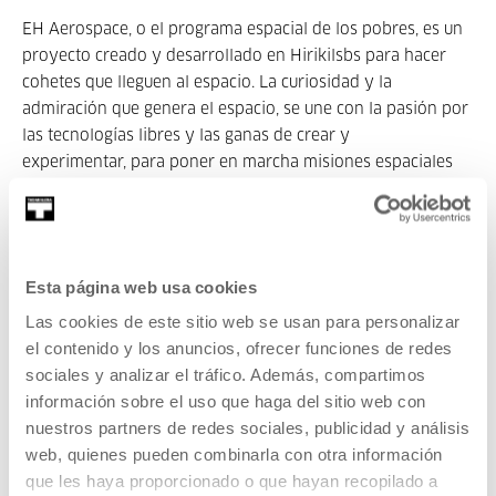
EH Aerospace, o el programa espacial de los pobres, es un
proyecto creado y desarrollado en Hirikilsbs para hacer
cohetes que lleguen al espacio. La curiosidad y la
admiración que genera el espacio, se une con la pasión por
las tecnologías libres y las ganas de crear y
experimentar, para poner en marcha misiones espaciales
de muy bajo presupuesto. En este taller se transmitirán
esas ganas e ilusión por volar y el espacio, veremos los
cohetes que los participantes de EH Aerospace han
construido y fabricaremos nuestros propios cohetes
Esta página web usa cookies
cargados con aire comprimido, para
Las cookies de este sitio web se usan para personalizar
posteriormente lanzarlos lo más alto posible.
el contenido y los anuncios, ofrecer funciones de redes
- Stands-
(Durante todo el día) : :
sociales y analizar el tráfico. Además, compartimos
información sobre el uso que haga del sitio web con
Rincón textil - Precious Plastic - 3D Ikasi - 3Drd - Egokitek -
nuestros partners de redes sociales, publicidad y análisis
Do it in family - Eh aerospace - Blue Factoryz - Astronomia
web, quienes pueden combinarla con otra información
ciudadana - Exploratorio Medellín - UC3m - Y más por
que les haya proporcionado o que hayan recopilado a
confimar