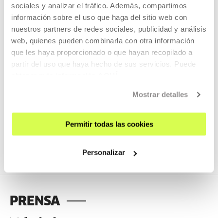
sociales y analizar el tráfico. Además, compartimos
información sobre el uso que haga del sitio web con
DESCARGAS
nuestros partners de redes sociales, publicidad y análisis
MATERIAL DESCARGABLE
web, quienes pueden combinarla con otra información
que les haya proporcionado o que hayan recopilado a
Ponemos a tu disposición
partir del uso que haya hecho de sus servicios. Puede
materiales corporativos de
obtener más información
AQUÍ
Tabakalera para su uso.
Mostrar detalles
Permitir todas las cookies
VER MATERIALES
Personalizar
PRENSA