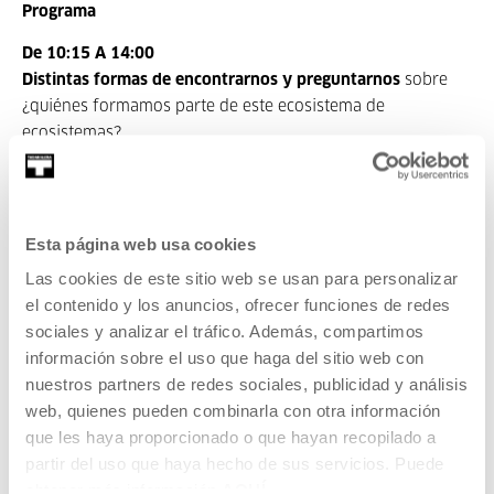
Programa
De 10:15 A 14:00
Distintas formas de encontrarnos y preguntarnos
sobre
¿quiénes formamos parte de este ecosistema de
ecosistemas?
Comida de 14:00 A 15:30
15:30 A 18:00
Esta página web usa cookies
Presentación del informe “¿De qué va esto de la
innovación ciudadana?
Un panorama ilustrativo de
Las cookies de este sitio web se usan para personalizar
experiencias y casos prácticos en el Estado español
el contenido y los anuncios, ofrecer funciones de redes
sociales y analizar el tráfico. Además, compartimos
Quiero participar:
FORMULARIO
información sobre el uso que haga del sitio web con
nuestros partners de redes sociales, publicidad y análisis
MÁS INFORMACIÓN
web, quienes pueden combinarla con otra información
Contenido relacionado
que les haya proporcionado o que hayan recopilado a
partir del uso que haya hecho de sus servicios. Puede
obtener más información
AQUÍ