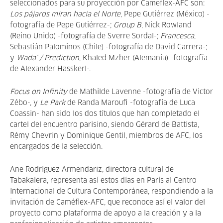
seleccionados para su proyección por Cameflex-AFC son:
Los pájaros miran hacia el Norte
, Pepe Gutiérrez (México) -
fotografía de Pepe Gutiérrez-;
Group B
, Nick Rowland
(Reino Unido) -fotografía de Sverre Sordal-;
Francesca
,
Sebastián Palominos (Chile) -fotografía de David Carrera-;
y
Wada’ / Prediction
, Khaled Mzher (Alemania) -fotografía
de Alexander Hasskerl-.
Focus on Infinity
de Mathilde Lavenne -fotografía de Victor
Zébo-, y
Le Park
de Randa Maroufi -fotografía de Luca
Coassin- han sido los dos títulos que han completado el
cartel del encuentro parisino, siendo Gérard de Battista,
Rémy Chevrin y Dominique Gentil, miembros de AFC, los
encargados de la selección.
Ane Rodríguez Armendariz, directora cultural de
Tabakalera, representa así estos días en París al Centro
Internacional de Cultura Contemporánea, respondiendo a la
invitación de Caméflex-AFC, que reconoce así el valor del
proyecto como plataforma de apoyo a la creación y a la