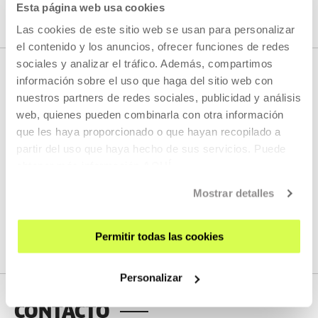
Esta página web usa cookies
Las cookies de este sitio web se usan para personalizar
el contenido y los anuncios, ofrecer funciones de redes
sociales y analizar el tráfico. Además, compartimos
PRENSA
información sobre el uso que haga del sitio web con
nuestros partners de redes sociales, publicidad y análisis
web, quienes pueden combinarla con otra información
Tabakalera
que les haya proporcionado o que hayan recopilado a
partir del uso que haya hecho de sus servicios. Puede
Accede al apartado de Prensa de Tabakalera y encuentra
obtener más información
AQUÍ
todo el material gráfico, corporativo y notas de prensa de
Tabakalera.
Mostrar detalles
ACCEDER
Permitir todas las cookies
Personalizar
CONTACTO