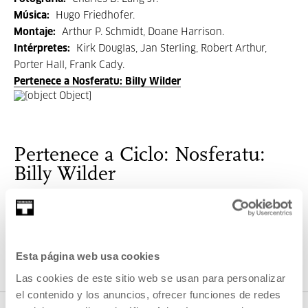
Música:
Hugo Friedhofer.
Montaje:
Arthur P. Schmidt, Doane Harrison.
Intérpretes:
Kirk Douglas, Jan Sterling, Robert Arthur,
Porter Hall, Frank Cady.
Pertenece a Nosferatu: Billy Wilder
Pertenece a Ciclo: Nosferatu:
Billy Wilder
Nuevo ciclo
Nosferatu
, dedicado a la figura del realizador
centroeuropeo
Billy Wilder
, uno de los grandes nombres
del cine mundial del siglo XX.
Esta página web usa cookies
Las cookies de este sitio web se usan para personalizar
VER CICLO
el contenido y los anuncios, ofrecer funciones de redes