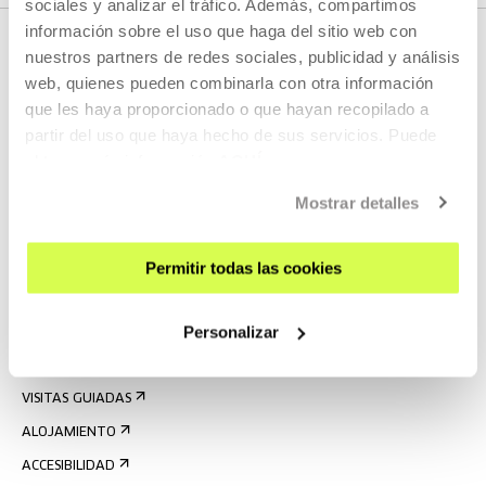
sociales y analizar el tráfico. Además, compartimos
información sobre el uso que haga del sitio web con
nuestros partners de redes sociales, publicidad y análisis
web, quienes pueden combinarla con otra información
que les haya proporcionado o que hayan recopilado a
partir del uso que haya hecho de sus servicios. Puede
obtener más información
AQUÍ
Mostrar detalles
REGÍSTRATE AL BOLETÍN
AGENDA
Permitir todas las cookies
VISÍTANOS
Personalizar
CONTACTO Y HORARIOS
CÓMO LLEGAR
VISITAS GUIADAS
ALOJAMIENTO
ACCESIBILIDAD