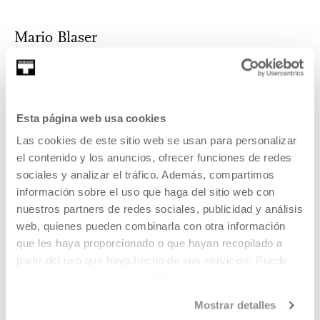
Mario Blaser
Mario Blaser, antropólogo y profesor de la Memorial
Esta página web usa cookies
University de Canadá, ha trabajado con l...
Las cookies de este sitio web se usan para personalizar
MÁS INFORMACIÓN
el contenido y los anuncios, ofrecer funciones de redes
Invitados/as
sociales y analizar el tráfico. Además, compartimos
información sobre el uso que haga del sitio web con
nuestros partners de redes sociales, publicidad y análisis
Mario Blaser
web, quienes pueden combinarla con otra información
que les haya proporcionado o que hayan recopilado a
partir del uso que haya hecho de sus servicios. Puede
Mario Blaser, antropólogo y profesor de la Memorial
obtener más información
AQUÍ
University de Canadá, ha trabajado con l...
Mostrar detalles