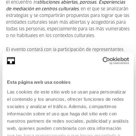
el encuentro
In
stituciones abiertas, porosas. Experiencias
de mediación en centros culturales
, en el que se analizarán
estrategias y se compartirán propuestas para lograr que las
entidades culturales sean más abiertas y acogedoras para
todas las personas, especialmente para las más vulnerables
o no habituales en los contextos culturales.
El evento contará con la participación de representantes
del espacio Le Centquatre-Paris, del centro Fabra i Coats de
Barcelona vinculados a la iniciativa L'Ordit – Cultura,
Educació i Territori, y del colectivo Al'Akhawat.
Esta página web usa cookies
Las cookies de este sitio web se usan para personalizar
el contenido y los anuncios, ofrecer funciones de redes
Nāfidha. Foco en el Magreb
sociales y analizar el tráfico. Además, compartimos
información sobre el uso que haga del sitio web con
Del 24 de marzo al 14 de junio de 2026
nuestros partners de redes sociales, publicidad y análisis
web, quienes pueden combinarla con otra información
Sala de exposiciones, Tabakalera
que les haya proporcionado o que hayan recopilado a